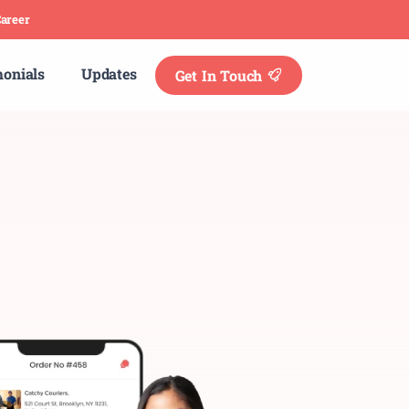
areer
monials
Updates
Get In Touch