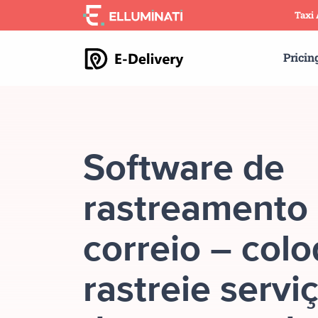
Skip
Taxi
to
the
Pricin
content
Software de
rastreamento
correio – col
rastreie servi