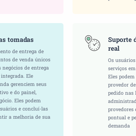
las tomadas
Suporte 
real
ento de entrega de
ontos de venda únicos
Os usuários
s negócios de entrega
serviços em
integrada. Ele
Eles podem 
enda gerenciem seus
provedor de
ivo e do painel,
pedido nas 
gócio. Eles podem
administrad
usuários e concluí-las
provedores 
tir a melhoria de sua
pontual e p
demanda