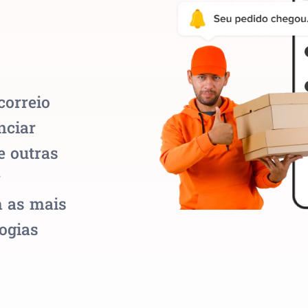
correio
nciar
e outras
r
m as mais
ogias