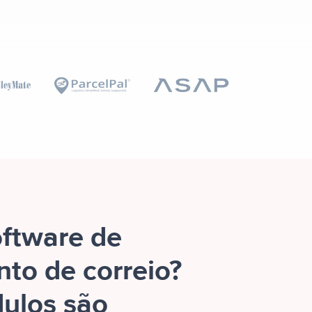
oftware de
to de correio?
ulos são