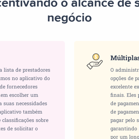
centivando o alcance de 
negócio
Múltipla
a lista de prestadores
O administr
imos no aplicativo do
opções de 
 de fornecedores
excelente e
odem escolher um
finais. Ele
a suas necessidades
de pagament
 aplicativo também
de pagament
 classificações sobre
pagar pelo 
es de solicitar o
garantindo 
por um long