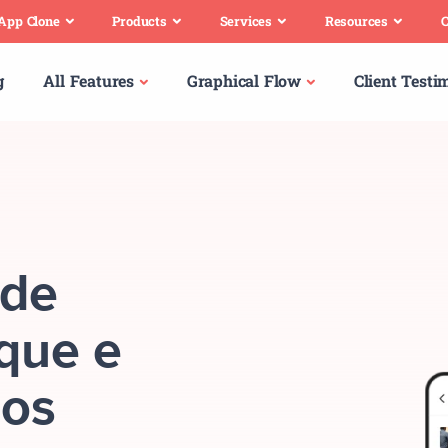
 App Clone
Products
Services
Resources
C
g
All Features
Graphical Flow
Client Testi
 de
oque e
ços