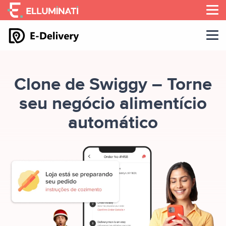
Skip
to
the
content
Clone de Swiggy – Torne
seu negócio alimentício
automático