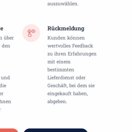
auszuwählen.
te
Rückmeldung
n über
Kunden können
g den
wertvolles Feedback
zu ihren Erfahrungen
mit einem
n
bestimmten
n und
Lieferdienst oder
die
Geschäft, bei dem sie
er
eingekauft haben,
ihnen
abgeben.
r