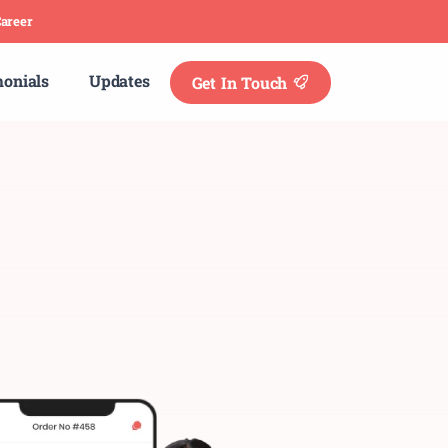
areer
monials
Updates
Get In Touch