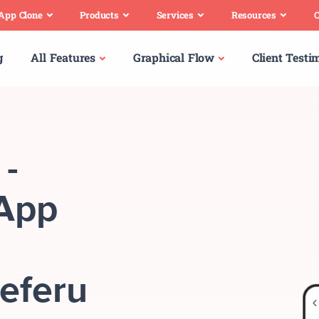
 App Clone
Products
Services
Resources
C
g
All Features
Graphical Flow
Client Testi
 -
 App
ieferu