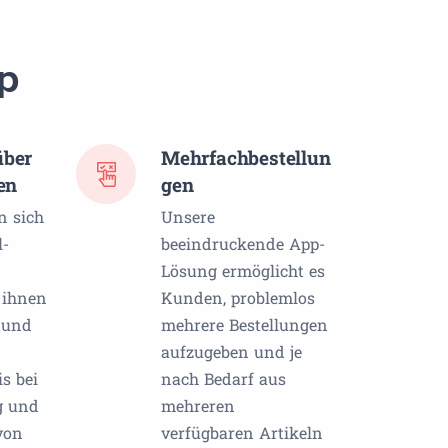
p
ber
Mehrfachbestellun
en
gen
 sich
Unsere
l-
beeindruckende App-
Lösung ermöglicht es
 ihnen
Kunden, problemlos
s und
mehrere Bestellungen
aufzugeben und je
s bei
nach Bedarf aus
g und
mehreren
von
verfügbaren Artikeln