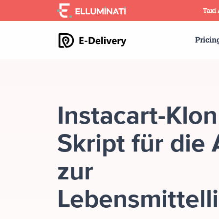
Skip
Taxi
to
the
Pricin
content
Instacart-Klon
Skript für die
zur
Lebensmittell