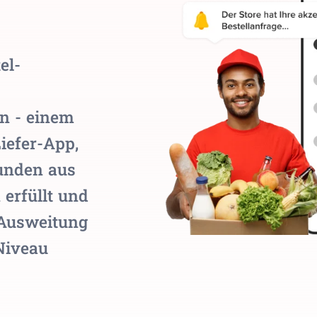
el-
n - einem
Liefer-App,
unden aus
 erfüllt und
 Ausweitung
Niveau