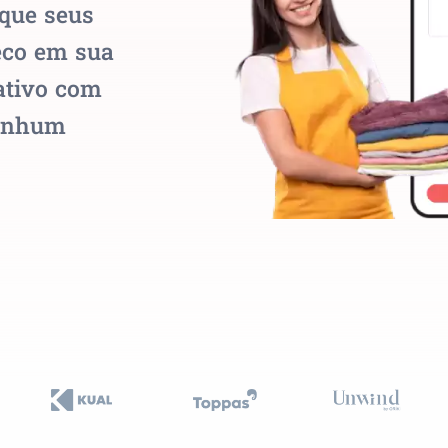
que seus
eco em sua
ativo com
nenhum