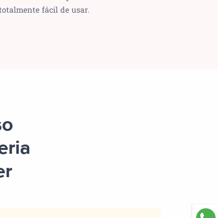
totalmente fácil de usar.
so
eria
er