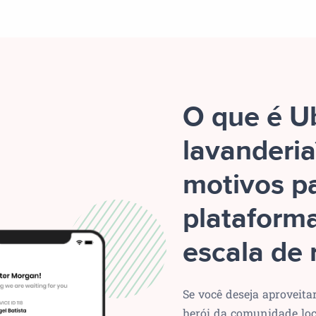
O que é U
lavanderia
motivos p
plataform
escala de 
Se você deseja aproveita
herói da comunidade loc