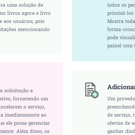
ara uma solução de
todos os pe
mo livros agora e livro
priorizá-lo
e aos usuários, pois
Mostra todas
icitações mencionando
forma cron
pode visuali
painel com 
Adiciona
a solicitação a
ativo, fornecendo um
Um provedor
ncelarem o serviço,
preenchendo
da imediatamente ao
de serviço,
ue ele possa gerenciar
ofertas de s
ente. Além disso, os
ganhar dinhe