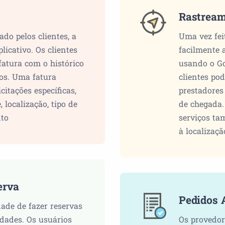
Rastream
do pelos clientes, a
Uma vez fei
licativo. Os clientes
facilmente 
atura com o histórico
usando o Go
ros. Uma fatura
clientes po
citações específicas,
prestadores
 localização, tipo de
de chegada.
nto
serviços ta
à localizaçã
erva
Pedidos 
dade de fazer reservas
dades. Os usuários
Os provedor