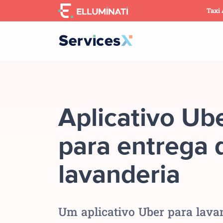
Skip
Taxi
to
the
content
Aplicativo Ub
para entrega 
lavanderia
Um aplicativo Uber para lava