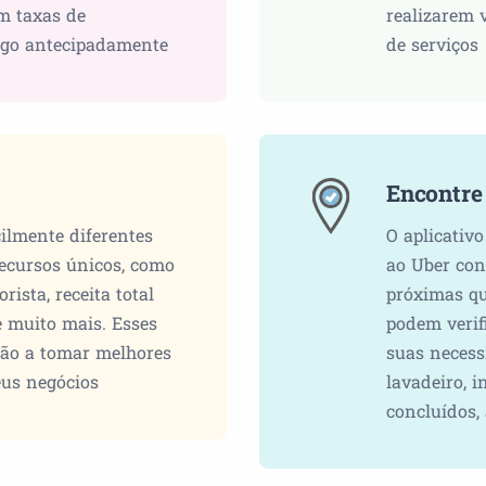
m taxas de
realizarem 
ago antecipadamente
de serviços
Encontre
ilmente diferentes
O aplicativ
recursos únicos, como
ao Uber con
rista, receita total
próximas qu
e muito mais. Esses
podem verif
rão a tomar melhores
suas necessi
eus negócios
lavadeiro, 
concluídos, 