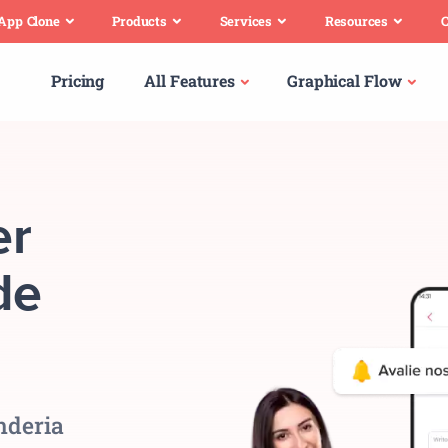
 App Clone
Products
Services
Resources
C
Pricing
All Features
Graphical Flow
er
de
nderia